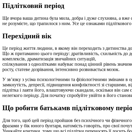
Підлітковий період
Ще вчора ваша дитина була мила, добра і дуже слухняна, а вже с
не розумієте, що трапилося з ним. Усе це ознаками підліткового 
Перехідний вік
Це період життя людини, в якому він переходить з дитинства до
Що ж притаманно цього періоду: дратівливість, схильність до 
комплексів, драматизація звичайних ситуацій,
спілкування з однолітками набуває понад цінний рівень значимо
росту, статеве дозрівання, інтенсивно розвивається мозок.
У зв’язку з усіма психологічними та фізіологічними змінами в 
замкнутість, депресії, підвищення конфліктності зі старшими, в
підлітка і лаяти його, влаштовуючи скандали, оскільки він сам 
нелегкого періоду. Для початку спробуйте увійти в його станов
Що робити батькамв підлітковому періо
Для того, щоб цей період пройшов без психічного чи фізичного
фразами у бік юного бунтаря, натомість говоріть, про свої поч
Уникайте критики, тому що всі підлітки переносять її досить б