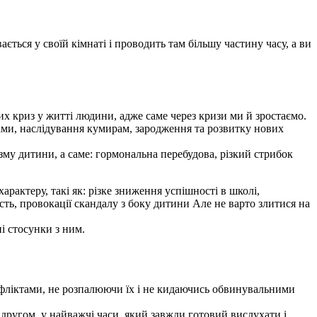
ється у своїй кімнаті і проводить там більшу частину часу, а ви
их криз у житті людини, адже саме через кризи ми й зростаємо.
ами, наслідування кумирам, зародження та розвитку нових
ізму дитини, а саме: гормональна перебудова, різкий стрибок
рактеру, такі як: різке зниження успішності в школі,
сть, провокації скандалу з боку дитини Але не варто злитися на
і стосунки з ним.
онфліктами, не розпалюючи їх і не кидаючись обвинувальними
е другом, у найважчі часи, який завжди готовий вислухати і