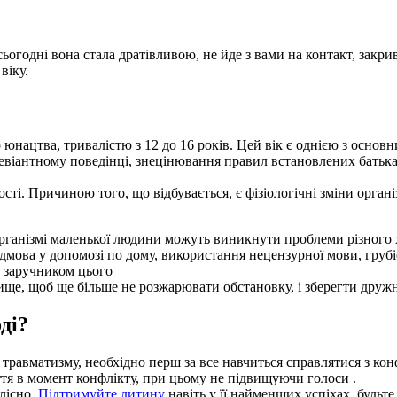
ьогодні вона стала дратівливою, не йде з вами на контакт, закрива
віку.
 юнацтва, тривалістю з 12 до 16 років. Цей вік є однією з основн
девіантному поведінці, знецінювання правил встановлених батьк
сті. Причиною того, що відбувається, є фізіологічні зміни орган
організмі маленької людини можуть виникнути проблеми різного ха
ідмова у допомозі по дому, використання нецензурної мови, грубі
є заручником цього
ище, щоб ще більше не розжарювати обстановку, і зберегти дружн
ді?
 травматизму, необхідно перш за все навчиться справлятися з к
уття в момент конфлікту, при цьому не підвищуючи голоси .
олісно.
Підтримуйте дитину
навіть у її найменших успіхах, будьт