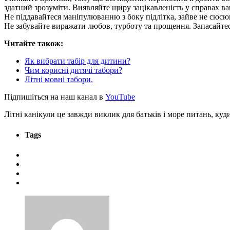
здатний зрозуміти. Виявляйте щиру зацікавленість у справах в
Не піддавайтеся маніпулюванню з боку підлітка, зайве не сюсюк
Не забувайте виражати любов, турботу та прощення. Запасайтесь
Читайте також:
Як вибрати табір для дитини?
Чим корисні дитячі табори?
Літні мовні табори.
Підпишіться на наш канал в
YouTube
Літні канікули це завжди виклик для батьків і море питань, к
Tags