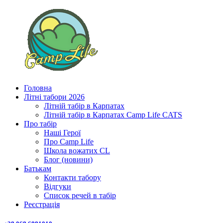
Головна
Літні табори 2026
Літній табір в Карпатах
Літній табір в Карпатах Сamp Life CATS
Про табір
Наші Герої
Про Camp Life
Школа вожатих CL
Блог (новини)
Батькам
Контакти табору
Відгуки
Список речей в табір
Реєстрація