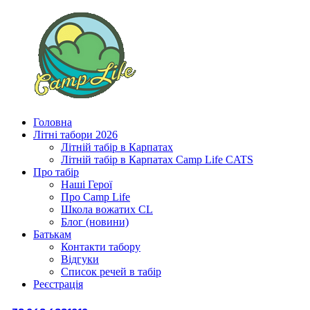
Головна
Літні табори 2026
Літній табір в Карпатах
Літній табір в Карпатах Сamp Life CATS
Про табір
Наші Герої
Про Camp Life
Школа вожатих CL
Блог (новини)
Батькам
Контакти табору
Відгуки
Список речей в табір
Реєстрація