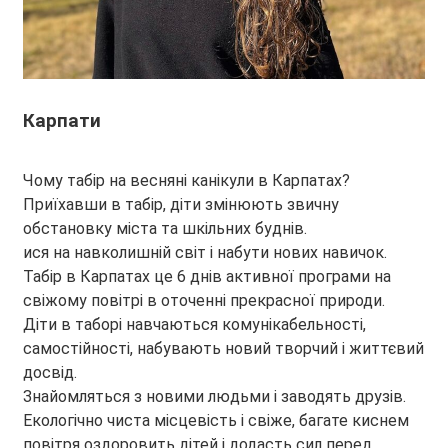
Карпати
Чому табір на весняні канікули в Карпатах?
Приїхавши в табір, діти змінюють звичну
обстановку міста та шкільних буднів.
ися на навколишній світ і набути нових навичок.
Табір в Карпатах це 6 днів активної програми на
свіжому повітрі в оточенні прекрасної природи.
Діти в таборі навчаються комунікабельності,
самостійності, набувають новий творчий і життєвий
досвід.
Знайомляться з новими людьми і заводять друзів.
Екологічно чиста місцевість і свіже, багате киснем
повітря оздоровить дітей і додасть сил перед