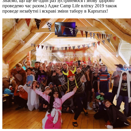
Знаємо, що ще не один раз зустрінемося і знову здорово
проведемо час разом.) Адже Camp Life влітку 2019 також
проведе незабутні і яскраві зміни табору в Карпатах!