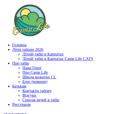
Головна
Літні табори 2026
Літній табір в Карпатах
Літній табір в Карпатах Сamp Life CATS
Про табір
Наші Герої
Про Camp Life
Школа вожатих CL
Блог (новини)
Батькам
Контакти табору
Відгуки
Список речей в табір
Реєстрація