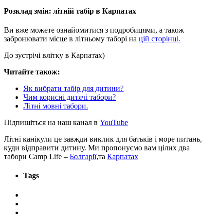
Розклад змін: літній табір в Карпатах
Ви вже можете ознайомитися з подробицями, а також
забронювати місце в літньому таборі на
цій сторінці.
До зустрічі влітку в Карпатах)
Читайте також:
Як вибрати табір для дитини?
Чим корисні дитячі табори?
Літні мовні табори.
Підпишіться на наш канал в
YouTube
Літні канікули це завжди виклик для батьків і море питань,
куди відправити дитину. Ми пропонуємо вам цілих два
табори Camp Life –
Болгарії
,та
Карпатах
Tags