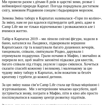
Ми провели разом з дітьми 8 днів в царстві зими, розваг і
неймовірної природи Карпат. Погода порадувала достатком
снігу, зимовим Різдвяним сонцем і бадьорящим морозом.
Зимова Зміна табору в Карпатах називалася «Гори по коліно».
За зміну, нам не раз вдалося підтвердити цей девіз, адже в
Camp Life ми не тільки відпочиваємо і розважаємося але і
вчимося життю.
Табір в Карпатах 2019 – ми ліпили снігові фігури, ходили в
баню, каталися на Льодянкх, підкорювали вершини
Карпатських гір та влаштували багато душевних вечорів,
танцювали, співали, святкували Різдво, дарували і
отримували подарунки. Грали ночами в Мафію, і звичайно ж
перерили все, щоб знайти заповітні підказки для квестів,
багато співали під гітару, укулеле і щиро сміялися. Хочеться
сказати спасибі кожному і великому, і маленькому за цю
чудову зміну табору в Карпатах, всім вожатим за безліч
креативу і турботи до кожної дитини.
За цю зміну наша сім’я Camp Life стала ще більш міцнішою і
згуртованішою. Ми з нетерпінням чекаємо щосуботи, щоб
зустрінеться знову, пограти в Мафію, піти в кіно або просто
поспілкуватися в нашому центрі розвитку підлітків.