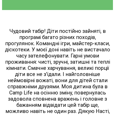
Чудовий табір! Діти постійно зайняті, в
програмі багато різних походів,
прогулянок. Командні ігри, майстер-класи,
діскотеки. У моєї доні навіть не вистачало
часу зателефонувати. Гарні умови
проживання: чисті, зручні, затишні та теплі
кімнати. Смачне харчування, великі порції
діти все не з’їдали. І найголовніше
неймовірні вожаті, вони для дітей стали
справжніми друзями. Моя дитина була в
Camp Life на осінню зміну, повернулась
задовола сповнена вражень і головне з
бажанням відвідати цей табір ще,
можливо навіть не один раз. Дякую Насті,