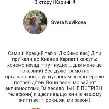
Віктору і Карині !!!
Sveta Novikova
Самий! Кращий табір! Любимо вас) Діти
приїхали до Києва з Карпат і кажуть:
хочемо назад – тут нудно … для мене це
показник) Все дуже грамотно
організовано, з урахуванням віку, інтересів
і потреб дітей. Вони весь час зайняті
активностями, їм весело! Їм НЕ ПОТРІБНІ
телефони) я щаслива, що ви є в нашому
житті всі ті роки, які ми разом)