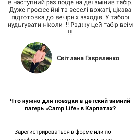
в наступний раз поїде на дві змінив табір.
Дуже професійні та веселі вожаті, цікава
підготовка до вечірніх заходів. У таборі
нудьгувати ніколи !!! Раджу цей табір всім
!!!
Світлана Гавриленко
Что нужно для поездки в детский зимний
лагерь
«Camp Life»
в Карпатах?
Зарегистрироваться в форме или по
телефону, после чего вы получите на