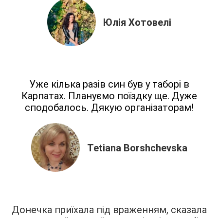
Юлія Хотовелі
Уже кілька разів син був у таборі в
Карпатах. Плануємо поїздку ще. Дуже
сподобалось. Дякую організаторам!
Tetiana Borshchevska
Донечка приїхала під враженням, сказала