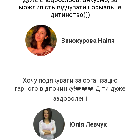
можливість відчувати нормальне
дитинство)))
Винокурова Наіля
Хочу подякувати за організацію
гарного відпочинку!❤️❤️❤️ Діти дуже
задоволені
Юлія Левчук