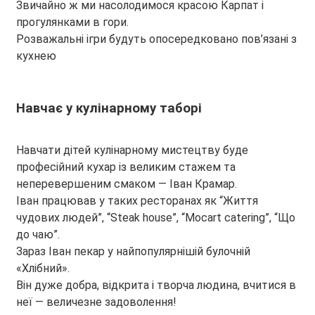
Звичайно ж ми насолодимося красою Карпат і
прогулянками в гори.
Розважальні ігри будуть опосередковано пов’язані з
кухнею
Навчає у кулінарному таборі
Навчати дітей кулінарному мистецтву буде
професійний кухар із великим стажем та
неперевершеним смаком — Іван Крамар.
Іван працював у таких ресторанах як “Життя
чудових людей”, “Steak house”, “Mocart catering”, “Що
до чаю”.
Зараз Іван пекар у найпопулярнішій булочній
«Хлібний».
Він дуже добра, відкрита і творча людина, вчитися в
неї — величезне задоволення!