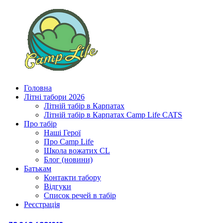
Головна
Літні табори 2026
Літній табір в Карпатах
Літній табір в Карпатах Сamp Life CATS
Про табір
Наші Герої
Про Camp Life
Школа вожатих CL
Блог (новини)
Батькам
Контакти табору
Відгуки
Список речей в табір
Реєстрація