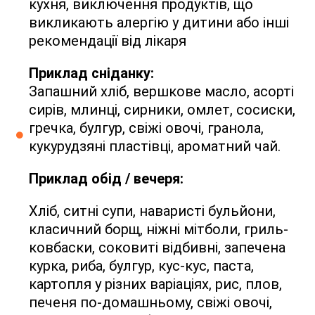
кухня, виключення продуктів, що
викликають алергію у дитини або інші
рекомендації від лікаря
Приклад сніданку:
Запашний хліб, вершкове масло, асорті
сирів, млинці, сирники, омлет, сосиски,
гречка, булгур, свіжі овочі, гранола,
кукурудзяні пластівці, ароматний чай.
Приклад обід / вечеря:
Хліб, ситні супи, наваристі бульйони,
класичний борщ, ніжні мітболи, гриль-
ковбаски, соковиті відбивні, запечена
курка, риба, булгур, кус-кус, паста,
картопля у різних варіаціях, рис, плов,
печеня по-домашньому, свіжі овочі,