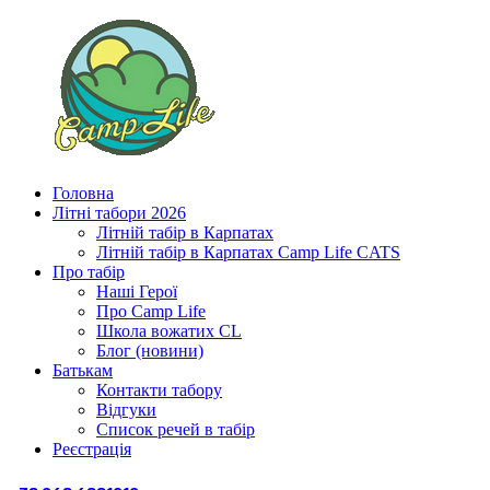
Головна
Літні табори 2026
Літній табір в Карпатах
Літній табір в Карпатах Сamp Life CATS
Про табір
Наші Герої
Про Camp Life
Школа вожатих CL
Блог (новини)
Батькам
Контакти табору
Відгуки
Список речей в табір
Реєстрація