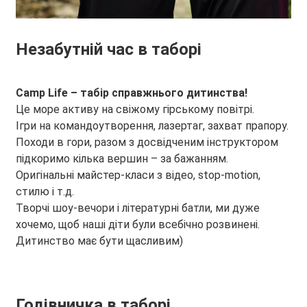
Незабутній час в таборі
Camp Life – табір справжнього дитинства!
Це море активу на свіжому гірському повітрі.
Ігри на командоутворення, лазертаг, захват прапору.
Походи в гори, разом з досвідченим інструктором
підкоримо кілька вершин – за бажанням.
Оригінальні майстер-класи з відео, stop-motion,
стилю і т.д.
Творчі шоу-вечори і літературні батли, ми дуже
хочемо, щоб наші діти були всебічно розвинені.
Дитинство має бути щасливим)
Годівничка в таборі