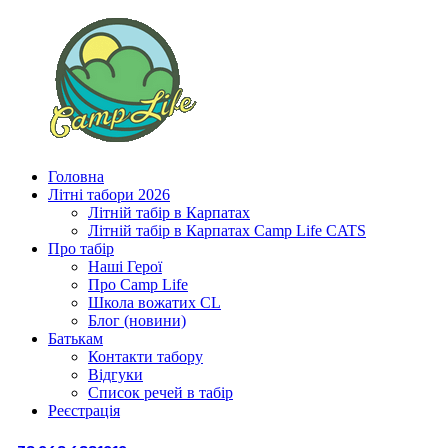
Головна
Літні табори 2026
Літній табір в Карпатах
Літній табір в Карпатах Сamp Life CATS
Про табір
Наші Герої
Про Camp Life
Школа вожатих CL
Блог (новини)
Батькам
Контакти табору
Відгуки
Список речей в табір
Реєстрація