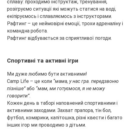
сплаву: проходимо інструктаж, тренування,
розігруємо ситуації які можуть статися на воді,
екіпіруємось і сплавляємось з інструкторами.
Рафтинг – це неймовірні емоції, трохи адреналіну і
командна робота.
Рафтинг відбувається за сприятливої погоди.
Спортивні та активні ігри
Ми дуже любимо бути активними!
Camp Life – це коли
“мама, у нас гра. передзвоню
пізніше”
або
“мам, ми готуємося, я не можу
говорити”
.
Кожен день в таборі наповнений спортивними і
активними заходами. Захват прапора, тін бол,
футбол, комарики, капітошка, різні квести і багато
інших ігор ми проводимо з дітьми.