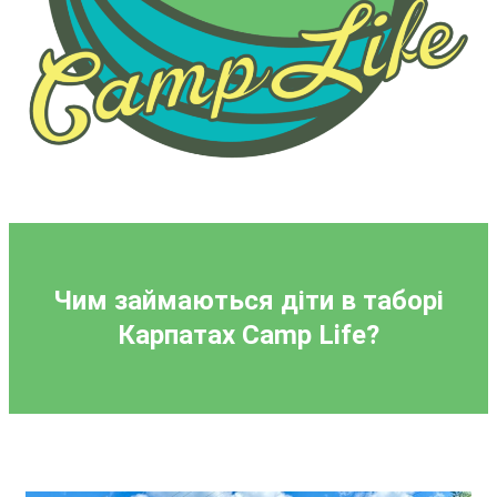
Чим займаються діти в таборі
Карпатах
Camp Life
?