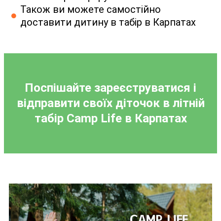
Також ви можете самостійно
доставити дитину в табір в Карпатах
Поспішайте зареєструватися і
відправити своїх діточок в літній
табір
Camp Life
в Карпатах