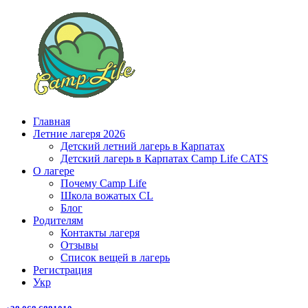
Главная
Летние лагеря 2026
Детский летний лагерь в Карпатах
Детский лагерь в Карпатах Сamp Life CATS
О лагере
Почему Camp Life
Школа вожатых CL
Блог
Родителям
Контакты лагеря
Отзывы
Список вещей в лагерь
Регистрация
Укр