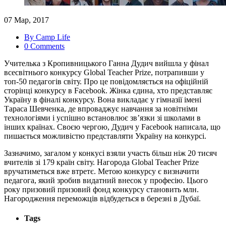
07 Мар, 2017
By Camp Life
0 Comments
Учителька з Кропивницького Ганна Дудич вийшла у фінал
всесвітнього конкурсу Global Teacher Prize, потрапивши у
топ-50 педагогів світу. Про це повідомляється на офіційній
сторінці конкурсу в Facebook. Жінка єдина, хто представляє
Україну в фіналі конкурсу. Вона викладає у гімназії імені
Тараса Шевченка, де впроваджує навчання за новітніми
технологіями і успішно встановлює зв’язки зі школами в
інших країнах. Своєю чер
гою, Дудич у Facebook написала, що
пишається можливістю представляти Україну на конкурсі.
Зазначимо, загалом у конкусі взяли участь більш ніж 20 тисяч
вчителів зі 179 країн світу. Нагорода Global Teacher Prize
вручатиметься вже втретє. Метою конкурсу є визначити
педагога, який зробив видатний внесок у професію. Цього
року призовий призовий фонд конкурсу становить млн.
Нагородження переможців відбудеться в березні в Дубаї.
Tags