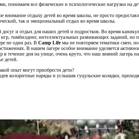
ми, понимаем все физические и психологические нагрузки на дет
ое внимание отдыху детей во время школы, не просто предоставл
зический, так и эмоциональный отдых во время школы.
 досуг и отдых для наших детей и подростков. Во время канику
 игр, тимбилдинг,
интеллектуальных
развивающих заданий, но п
ере не одни раз. В
Camp Life
мы не повторяем тематики смен, н
достижениях. В нашем лагере особое внимание уделяется активно
гр
в течение дня
на улице, очень круто, что наш зимний лагерь на
е детей.
какой опыт могут
приобрести дети?
идев колоритные наряды и услышав гуцульские колядки, приходят