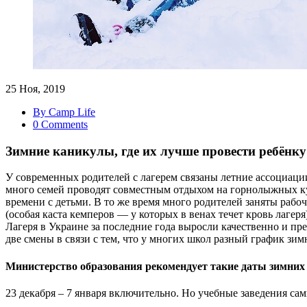
25 Ноя, 2019
By Camp Life
0 Comments
Зимние каникулы, где их лучше провести ребёнку
У современных родителей с лагерем связаны летние ассоциации
много семей
проводят
совместным отдыхом на горнолыжных ку
времени с детьми. В то же время много родителей заняты рабоч
(
особая
каста
кемперов
— у которых в венах течет кровь лагеря
Лагеря в Украине за последние года выросли качественно и п
две смены в связи с тем, что у многих школ разный график зим
Министерство образования рекомендует такие даты зимних
23 декабря – 7 января включительно. Но учебные заведения с