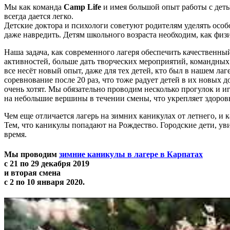
Мы как команда
Camp Life
и имея большой опыт работы с деть
всегда дается легко.
Детские доктора и психологи советуют
родителям
уделять особ
даже навредить. Детям школьного возраста необходим, как фи
Наша задача, как
современного
лагеря обеспечить качественный
активностей, больше дать творческих мероприятий, командных
все несёт новый опыт, даже для тех детей, кто был в нашем лаг
соревнование после 20 раз, что тоже радует детей в их новых 
очень хотят. Мы обязательно проводим несколько прогулок и и
на небольшие вершины в течении смены, что укрепляет здоровь
Чем еще
отличается лагерь на зимних каникулах от летнего, и 
Тем, что каникулы попадают на Рождество. Городские дети, ув
время.
Мы проводим
зимние
каникулы в лагере в Карпатах
с
21 по 29 декабря 2019
и вторая смена
с
2 по 10 января 2020
.