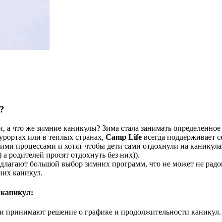
?
, а что же зимние каникулы? Зима стала занимать определенное
рортах или в теплых странах,
Camp Life
всегда поддерживает с
ими процессами и хотят чтобы дети сами отдохнули на каникулах.
) а родителей просят отдохнуть без них
)
).
редлагают большой выбор зимних программ, что
не может не
радо
них каникул.
 каникул:
ами принимают решение о графике и продолжительности каникул.