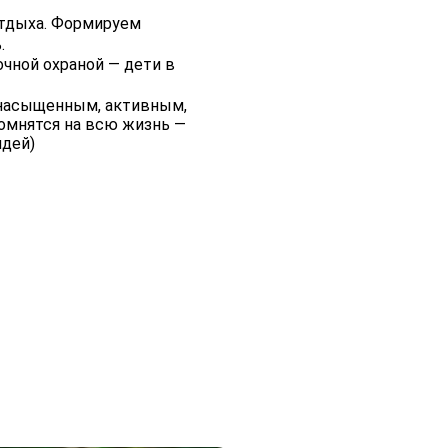
отдыха. Формируем
ь.
чной охраной — дети в
 насыщенным, активным,
омнятся на всю жизнь —
идей)