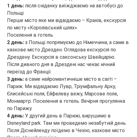
1 день:
після сніданку виїжджаємо на автобусі до
Польщі.
Перше місто яке ми відвідаємо – Краків, екскурсія
по місту «Королівський шлях».
Поселення в готель.
2 день:
з Польщі попрямуємо до Німеччини, а саме в
казкове місто Дрезден. Оглядова екскурсія по
Дрездену. Екскурсія в саксонську Швейцарію.
Після дивного дня в Дрездені нас чекає нічний
переїзд до Франції.
3 день:
а саме найромантичніше місто в світі –
Париж. Ми відвідаємо Лувр, Тріумфальну Арку,
Єлисейські поля, Ейфелеву вежу, Марсове поле,
Монмартр. Поселення в готель. Вечірня прогулянка
по Парижу.
4 день:
У другий день в Парижі, вирушимо в
Disneyland park. Там ми проведемо незабутній день.
Після Діснейленду поїдемо в Чехію, казкове місто