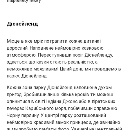
Ейфелеву вежу.
Діснейленд
Місце в яке мріє потрапити кожна дитина і
дорослий. Наповнене неймовірно казковою
атмосферою. Переступивши поріг Діснейленду,
здається, що казки стають реальністю, а
неможливе можливим! Цілий день ми проведемо в
парку: Діснейленд.
Кожна зона парку Діснейленд наповнена духом
пригод. Зробивши лише кілька кроків ти можеш
опинитися в світі Індіана Джонс або в піратських
печерах Карибського моря, побачивши справжню
Чорну перлину. У центрі парку розташований
неймовірно красивий замок принцеси, де звичайно
ж ми зробимо пам’ятні фото. Увечері на центральній