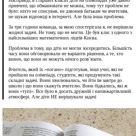
Насправді, в старших класах діти на олімпіадах уже давно
привчені, що обманювати не можна, тому тут проблем не
було: ніхто не списував, не дзвонив батькам чи вчителям,
не шукав відповіді в інтернеті. Але була інша проблема.
За три години команда, за якою спостерігала я, не вирішила
жодної задачі. Не тому, що не могли. Це був клас з одного з
найсильніших математичних ліцеїв Києва.
Проблема в тому, що діти не могли зосередитись. Більшість
часу вони обговорювали не варіанти рішення, а те, хто
винен, що вони не можуть нічого розв’язати.
Вчитель, який їх «погано» підготував, інші учні, які не
прийшли на олімпіаду, студенти, які придумують такі
складні задачі. Вони хвилювались, чи йти їм завтра до
школи і що вони скажуть вчителю. Вони бідкались, які ж
вони «тупі». Все було в досить дружній і напівжартівливій
атмосфері. Але діти НЕ вирішували задачі