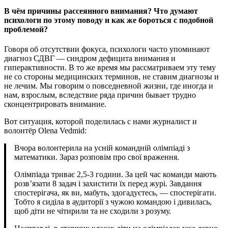
В чём причины рассеянного внимания? Что думают
психологи по этому поводу и как же бороться с подобной
проблемой?
Говоря об отсутствии фокуса, психологи часто упоминают
диагноз СДВГ — синдром дефицита внимания и
гиперактивности. В то же время мы рассматриваем эту тему
не со стороны медицинских терминов, не ставим диагнозы и
не лечим. Мы говорим о повседневной жизни, где иногда и
нам, взрослым, вследствие ряда причин бывает трудно
сконцентрировать внимание.
Вот ситуация, которой поделилась с нами журналист и
волонтёр Olena Vedmid:
Вчора волонтерила на усній командній олімпіаді з
математики. Зараз розповім про свої враження.
Олімпіада триває 2,5-3 години. За цей час команди мають
розв’язати 8 задач і захистити їх перед журі. Завдання
спостерігача, як ви, мабуть, здогадуєтесь, — спостерігати.
Тобто я сиділа в аудиторії з чужою командою і дивилась,
щоб діти не чітирили та не сходили з розуму.