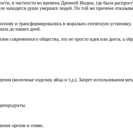
ости, в частности во времена Древней Индии, где была распрос
теле находятся души умерших людей. По той же причине отказыв
снову и трансформировались в морально-этическую установку, 
ошла до наших дней.
ни современного общества, это не просто идея или диета, а об
ия (молочные изделия, яйца и т.д.). Запрет использования меха
орепродукты.
ение орехов и семян.