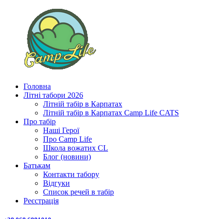
Головна
Літні табори 2026
Літній табір в Карпатах
Літній табір в Карпатах Сamp Life CATS
Про табір
Наші Герої
Про Camp Life
Школа вожатих CL
Блог (новини)
Батькам
Контакти табору
Відгуки
Список речей в табір
Реєстрація