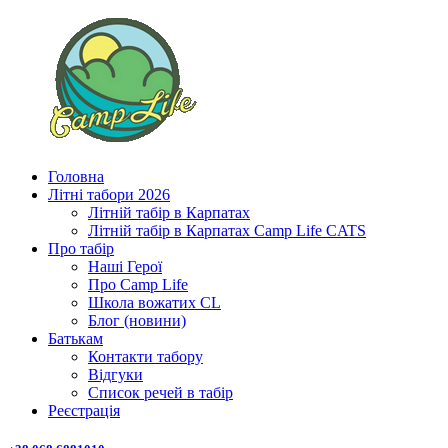
Головна
Літні табори 2026
Літній табір в Карпатах
Літній табір в Карпатах Сamp Life CATS
Про табір
Наші Герої
Про Camp Life
Школа вожатих CL
Блог (новини)
Батькам
Контакти табору
Відгуки
Список речей в табір
Реєстрація