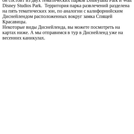
он состоит из двух тематических парков Disneyland Park и Walt
Disney Studios Park. Территория парка развлечений разделена
на пять тематических зон, по аналогии с калифорнийским
Диснейлендом расположенных вокруг замка Спящей
Красавицы.
Некоторые виды Диснейленда, вы можете посмотреть на
картах ниже. А мы отправимся в тур в Диснейленд уже на
весенних каникулах.