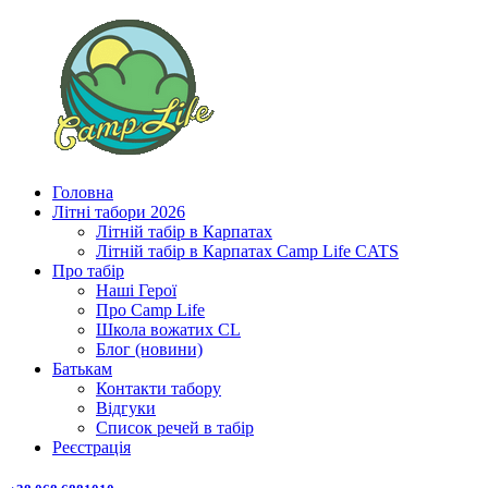
Головна
Літні табори 2026
Літній табір в Карпатах
Літній табір в Карпатах Сamp Life CATS
Про табір
Наші Герої
Про Camp Life
Школа вожатих CL
Блог (новини)
Батькам
Контакти табору
Відгуки
Список речей в табір
Реєстрація