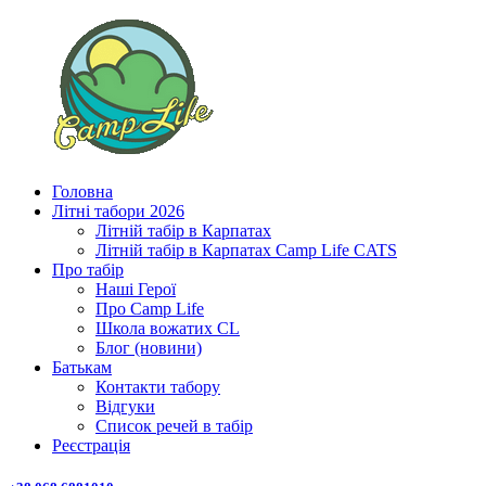
Головна
Літні табори 2026
Літній табір в Карпатах
Літній табір в Карпатах Сamp Life CATS
Про табір
Наші Герої
Про Camp Life
Школа вожатих CL
Блог (новини)
Батькам
Контакти табору
Відгуки
Список речей в табір
Реєстрація