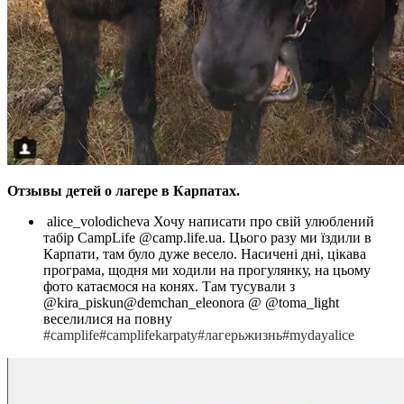
Отзывы детей о лагере в Карпатах.
alice_volodicheva Хочу написати про свій улюблений
табір CampLife @camp.life.ua. Цього разу ми їздили в
Карпати, там було дуже весело. Насичені дні, цікава
програма, щодня ми ходили на прогулянку, на цьому
фото катаємося на конях. Там тусували з
@kira_piskun@demchan_eleonora @ @toma_light
веселилися на повну
#camplife#camplifekarpaty#лагерьжизнь#mydayalice