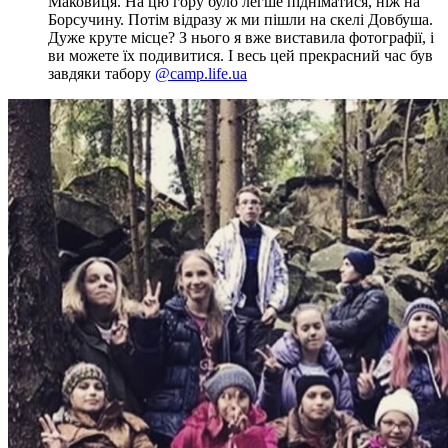
Маковиця. На цю гору було легше підніматися, ніж на
Борсучину. Потім відразу ж ми пішли на скелі Довбуша.
Дуже круте місце? З нього я вже виставила фотографії, і
ви можете їх подивитися. І весь цей прекрасний час був
завдяки табору
@camp.life.ua