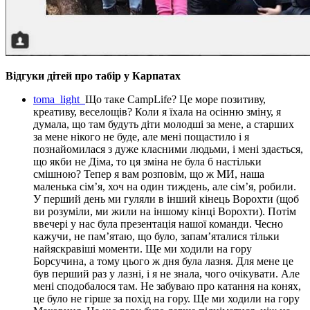
Відгуки дітей про табір у Карпатах
toma_light
Що таке CampLife? Це море позитиву,
креативу, веселощів? Коли я їхала на осінню зміну, я
думала, що там будуть діти молодші за мене, а старших
за мене нікого не буде, але мені пощастило і я
познайомилася з дуже класними людьми, і мені здається,
що якби не Діма, то ця зміна не була б настільки
смішною? Тепер я вам розповім, що ж МИ, наша
маленька сім’я, хоч на один тиждень, але сім’я, робили.
У перший день ми гуляли в інший кінець Ворохти (щоб
ви розуміли, ми жили на іншому кінці Ворохти). Потім
ввечері у нас була презентація нашої команди. Чесно
кажучи, не пам’ятаю, що було, запам’яталися тільки
найяскравіші моменти. Ще ми ходили на гору
Борсучина, а тому цього ж дня була лазня. Для мене це
був перший раз у лазні, і я не знала, чого очікувати. Але
мені сподобалося там. Не забуваю про катання на конях,
це було не гірше за похід на гору. Ще ми ходили на гору