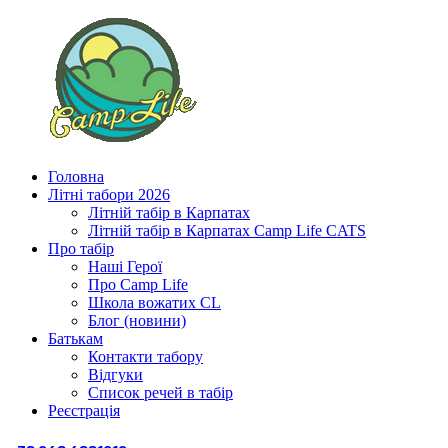
Головна
Літні табори 2026
Літній табір в Карпатах
Літній табір в Карпатах Сamp Life CATS
Про табір
Наші Герої
Про Camp Life
Школа вожатих CL
Блог (новини)
Батькам
Контакти табору
Відгуки
Список речей в табір
Реєстрація